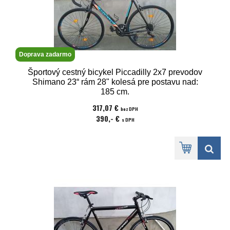
Doprava zadarmo
Športový cestný bicykel Piccadilly 2x7 prevodov
Shimano 23“ rám 28" kolesá pre postavu nad:
185 cm.
317,07 €
bez DPH
390,- €
s DPH