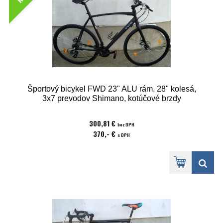
Športový bicykel FWD 23" ALU rám, 28" kolesá,
3x7 prevodov Shimano, kotúčové brzdy
300,81 €
bez DPH
370,- €
s DPH