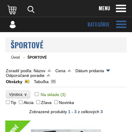
MENU
KATEGÓRIE
ŠPORTOVÉ
Úvod
ŠPORTOVÉ
Zoradiť podľa:
Názov
Cena
Dátum pridania
Odporúčané poradie
Obrázky
Tabuľka
∨
Na sklade
(3)
Výrobca
Tip
Akcia
Zľava
Novinka
Zobrazené produkty
1 - 3
z celkových
3
NOVÉ