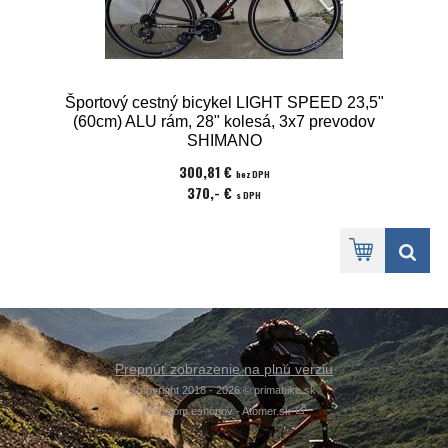
Športový cestný bicykel LIGHT SPEED 23,5"
(60cm) ALU rám, 28" kolesá, 3x7 prevodov
SHIMANO
300,81 €
bez DPH
370,- €
s DPH
Prepnúť zobrazenie na plnú verziu
Copyright 2018 - 2026 © primabike.sk
Prenájom eshopov - Atomer.sk